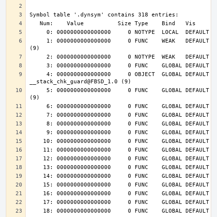
     1: 0000000000000000     0 FUNC    WEAK   DEFAULT  UND __cxa_finalize@FBSD_1.0 
     4: 0000000000000000     0 OBJECT  GLOBAL DEFAULT  UND 
     5: 0000000000000000     0 FUNC    GLOBAL DEFAULT  UND __stack_chk_fail@FBSD_1.0 