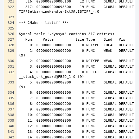
   317: 0000000000093500    19 FUNC    GLOBAL DEFAULT   14 
     1: 0000000000000000     0 FUNC    WEAK   DEFAULT  UND __cxa_finalize@FBSD_1.0 
     4: 0000000000000000     0 OBJECT  GLOBAL DEFAULT  UND 
     5: 0000000000000000     0 FUNC    GLOBAL DEFAULT  UND __stack_chk_fail@FBSD_1.0 