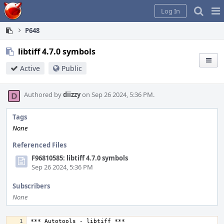
Home
Pag
Log In
Me
P648
libtiff 4.7.0 symbols
Active
Public
Authored by
diizzy
on Sep 26 2024, 5:36 PM.
Tags
None
Referenced Files
F96810585: libtiff 4.7.0 symbols
Sep 26 2024, 5:36 PM
Subscribers
None