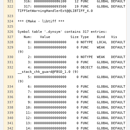
   317: 0000000000093500    19 FUNC    GLOBAL DEFAULT   14 
     1: 0000000000000000     0 FUNC    WEAK   DEFAULT  UND __cxa_finalize@FBSD_1.0 
     4: 0000000000000000     0 OBJECT  GLOBAL DEFAULT  UND 
     5: 0000000000000000     0 FUNC    GLOBAL DEFAULT  UND __stack_chk_fail@FBSD_1.0 