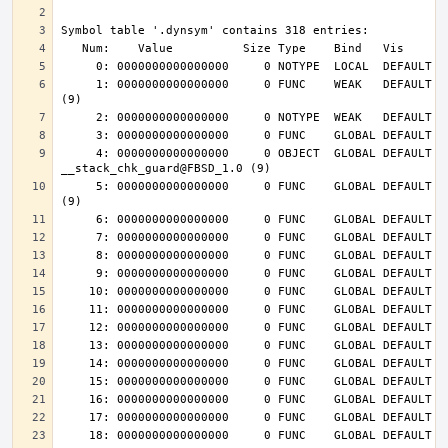
     1: 0000000000000000     0 FUNC    WEAK   DEFAULT  UND __cxa_finalize@FBSD_1.0 
     4: 0000000000000000     0 OBJECT  GLOBAL DEFAULT  UND 
     5: 0000000000000000     0 FUNC    GLOBAL DEFAULT  UND __stack_chk_fail@FBSD_1.0 