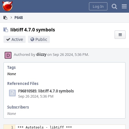
Home
Pag
Log In
Me
P648
libtiff 4.7.0 symbols
Active
Public
Authored by
diizzy
on Sep 26 2024, 5:36 PM.
Tags
None
Referenced Files
F96810585: libtiff 4.7.0 symbols
Sep 26 2024, 5:36 PM
Subscribers
None