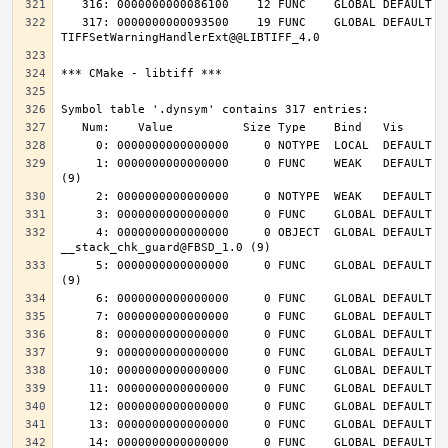
   317: 0000000000093500    19 FUNC    GLOBAL DEFAULT   14 
     1: 0000000000000000     0 FUNC    WEAK   DEFAULT  UND __cxa_finalize@FBSD_1.0 
     4: 0000000000000000     0 OBJECT  GLOBAL DEFAULT  UND 
     5: 0000000000000000     0 FUNC    GLOBAL DEFAULT  UND __stack_chk_fail@FBSD_1.0 