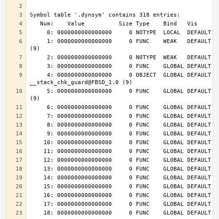
     1: 0000000000000000     0 FUNC    WEAK   DEFAULT  UND __cxa_finalize@FBSD_1.0 
     4: 0000000000000000     0 OBJECT  GLOBAL DEFAULT  UND 
     5: 0000000000000000     0 FUNC    GLOBAL DEFAULT  UND __stack_chk_fail@FBSD_1.0 