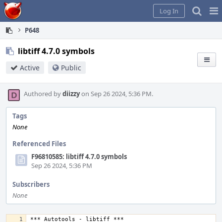
Home
Pag
Log In
Me
P648
libtiff 4.7.0 symbols
Active
Public
Authored by
diizzy
on Sep 26 2024, 5:36 PM.
Tags
None
Referenced Files
F96810585: libtiff 4.7.0 symbols
Sep 26 2024, 5:36 PM
Subscribers
None