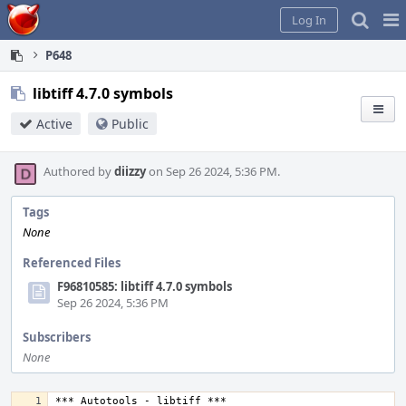
Home
Pag
Log In
Me
P648
libtiff 4.7.0 symbols
Active
Public
Authored by
diizzy
on Sep 26 2024, 5:36 PM.
Tags
None
Referenced Files
F96810585: libtiff 4.7.0 symbols
Sep 26 2024, 5:36 PM
Subscribers
None