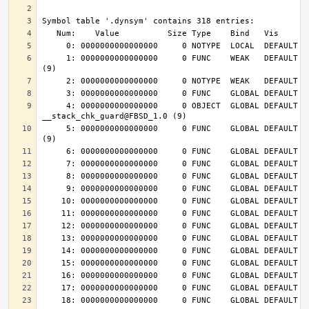
     1: 0000000000000000     0 FUNC    WEAK   DEFAULT  UND __cxa_finalize@FBSD_1.0 
     4: 0000000000000000     0 OBJECT  GLOBAL DEFAULT  UND 
     5: 0000000000000000     0 FUNC    GLOBAL DEFAULT  UND __stack_chk_fail@FBSD_1.0 