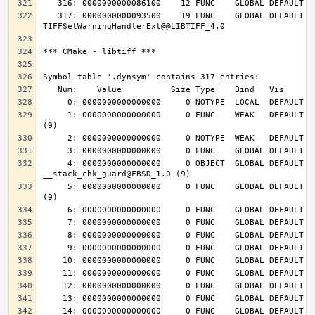
   317: 0000000000093500    19 FUNC    GLOBAL DEFAULT   14 
     1: 0000000000000000     0 FUNC    WEAK   DEFAULT  UND __cxa_finalize@FBSD_1.0 
     4: 0000000000000000     0 OBJECT  GLOBAL DEFAULT  UND 
     5: 0000000000000000     0 FUNC    GLOBAL DEFAULT  UND __stack_chk_fail@FBSD_1.0 