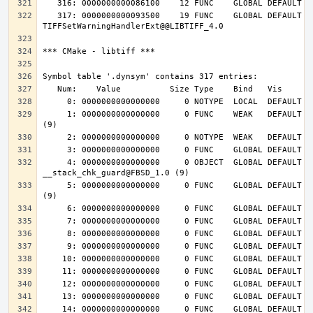
   317: 0000000000093500    19 FUNC    GLOBAL DEFAULT   14 
     1: 0000000000000000     0 FUNC    WEAK   DEFAULT  UND __cxa_finalize@FBSD_1.0 
     4: 0000000000000000     0 OBJECT  GLOBAL DEFAULT  UND 
     5: 0000000000000000     0 FUNC    GLOBAL DEFAULT  UND __stack_chk_fail@FBSD_1.0 