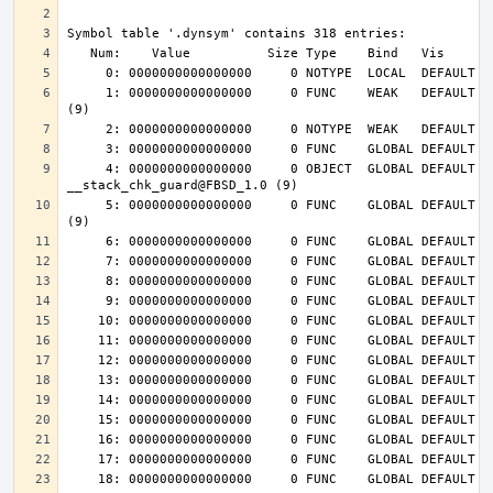
     1: 0000000000000000     0 FUNC    WEAK   DEFAULT  UND __cxa_finalize@FBSD_1.0 
     4: 0000000000000000     0 OBJECT  GLOBAL DEFAULT  UND 
     5: 0000000000000000     0 FUNC    GLOBAL DEFAULT  UND __stack_chk_fail@FBSD_1.0 