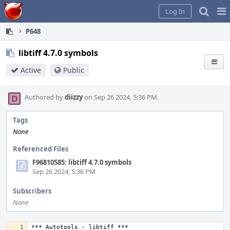
Home
Pag
Log In
Me
P648
libtiff 4.7.0 symbols
Active
Public
Authored by
diizzy
on Sep 26 2024, 5:36 PM.
Tags
None
Referenced Files
F96810585: libtiff 4.7.0 symbols
Sep 26 2024, 5:36 PM
Subscribers
None