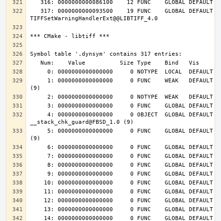
   317: 0000000000093500    19 FUNC    GLOBAL DEFAULT   14 
     1: 0000000000000000     0 FUNC    WEAK   DEFAULT  UND __cxa_finalize@FBSD_1.0 
     4: 0000000000000000     0 OBJECT  GLOBAL DEFAULT  UND 
     5: 0000000000000000     0 FUNC    GLOBAL DEFAULT  UND __stack_chk_fail@FBSD_1.0 