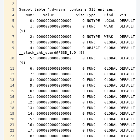
     1: 0000000000000000     0 FUNC    WEAK   DEFAULT  UND __cxa_finalize@FBSD_1.0 
     4: 0000000000000000     0 OBJECT  GLOBAL DEFAULT  UND 
     5: 0000000000000000     0 FUNC    GLOBAL DEFAULT  UND __stack_chk_fail@FBSD_1.0 