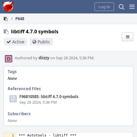
Home
Pag
Log In
Me
P648
libtiff 4.7.0 symbols
Active
Public
Authored by
diizzy
on Sep 26 2024, 5:36 PM.
Tags
None
Referenced Files
F96810585: libtiff 4.7.0 symbols
Sep 26 2024, 5:36 PM
Subscribers
None