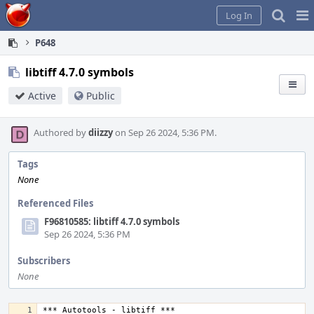
Home
Pag
Log In
Me
P648
libtiff 4.7.0 symbols
Active
Public
Authored by
diizzy
on Sep 26 2024, 5:36 PM.
Tags
None
Referenced Files
F96810585: libtiff 4.7.0 symbols
Sep 26 2024, 5:36 PM
Subscribers
None