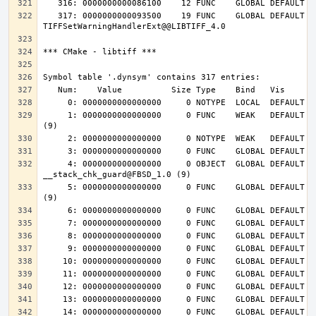
   317: 0000000000093500    19 FUNC    GLOBAL DEFAULT   14 
     1: 0000000000000000     0 FUNC    WEAK   DEFAULT  UND __cxa_finalize@FBSD_1.0 
     4: 0000000000000000     0 OBJECT  GLOBAL DEFAULT  UND 
     5: 0000000000000000     0 FUNC    GLOBAL DEFAULT  UND __stack_chk_fail@FBSD_1.0 