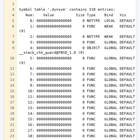
     1: 0000000000000000     0 FUNC    WEAK   DEFAULT  UND __cxa_finalize@FBSD_1.0 
     4: 0000000000000000     0 OBJECT  GLOBAL DEFAULT  UND 
     5: 0000000000000000     0 FUNC    GLOBAL DEFAULT  UND __stack_chk_fail@FBSD_1.0 