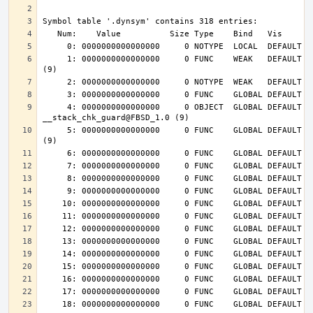
     1: 0000000000000000     0 FUNC    WEAK   DEFAULT  UND __cxa_finalize@FBSD_1.0 
     4: 0000000000000000     0 OBJECT  GLOBAL DEFAULT  UND 
     5: 0000000000000000     0 FUNC    GLOBAL DEFAULT  UND __stack_chk_fail@FBSD_1.0 