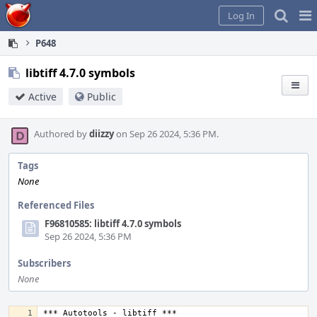
Home
Pag
Log In
Me
P648
libtiff 4.7.0 symbols
Active
Public
Authored by
diizzy
on Sep 26 2024, 5:36 PM.
Tags
None
Referenced Files
F96810585: libtiff 4.7.0 symbols
Sep 26 2024, 5:36 PM
Subscribers
None