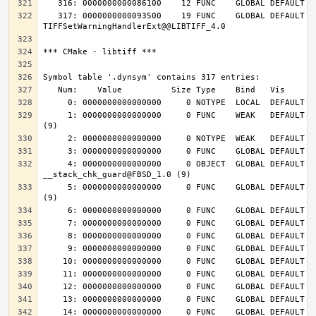
   317: 0000000000093500    19 FUNC    GLOBAL DEFAULT   14 
     1: 0000000000000000     0 FUNC    WEAK   DEFAULT  UND __cxa_finalize@FBSD_1.0 
     4: 0000000000000000     0 OBJECT  GLOBAL DEFAULT  UND 
     5: 0000000000000000     0 FUNC    GLOBAL DEFAULT  UND __stack_chk_fail@FBSD_1.0 