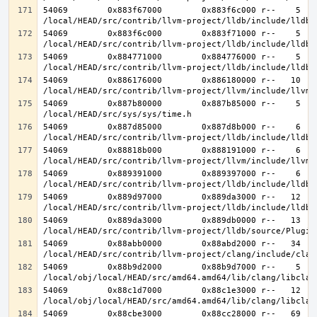
54069        0x883f67000        0x883f6c000 r--    5    
54069        0x883f6c000        0x883f71000 r--    5    
54069        0x884771000        0x884776000 r--    5    
54069        0x886176000        0x886180000 r--   10   1
54069        0x887b80000        0x887b85000 r--    5    
54069        0x887d85000        0x887d8b000 r--    6    
54069        0x88818b000        0x888191000 r--    6    
54069        0x889391000        0x889397000 r--    6    
54069        0x889d97000        0x889da3000 r--   12   1
54069        0x889da3000        0x889db0000 r--   13   1
54069        0x88abb0000        0x88abd2000 r--   34   3
54069        0x88b9d2000        0x88b9d7000 r--    5    
54069        0x88c1d7000        0x88c1e3000 r--   12   1
54069        0x88cbe3000        0x88cc28000 r--   69   6