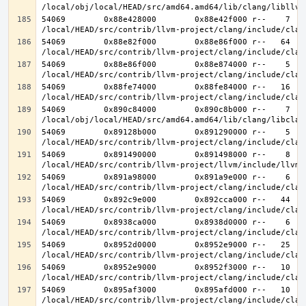
54069        0x88e428000        0x88e42f000 r--    7    
54069        0x88e82f000        0x88e86f000 r--   64   6
54069        0x88e86f000        0x88e874000 r--    5    
54069        0x88fe74000        0x88fe84000 r--   16   1
54069        0x890c84000        0x890c8b000 r--    7    
54069        0x89128b000        0x891290000 r--    5    
54069        0x891490000        0x891498000 r--    8    
54069        0x891a98000        0x891a9e000 r--    6    
54069        0x892c9e000        0x892cca000 r--   44   4
54069        0x8938ca000        0x8938d0000 r--    6    
54069        0x8952d0000        0x8952e9000 r--   25   2
54069        0x8952e9000        0x8952f3000 r--   10   1
54069        0x895af3000        0x895afd000 r--   10   1