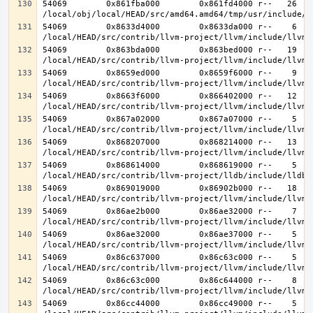
54069        0x861fba000        0x861fd4000 r--   26   2
54069        0x8633d4000        0x8633da000 r--    6    
54069        0x863bda000        0x863bed000 r--   19   1
54069        0x8659ed000        0x8659f6000 r--    9    
54069        0x8663f6000        0x866402000 r--   12   1
54069        0x867a02000        0x867a07000 r--    5    
54069        0x868207000        0x868214000 r--   13   1
54069        0x868614000        0x868619000 r--    5    
54069        0x869019000        0x86902b000 r--   18   1
54069        0x86ae2b000        0x86ae32000 r--    7    
54069        0x86ae32000        0x86ae37000 r--    5    
54069        0x86c637000        0x86c63c000 r--    5    
54069        0x86c63c000        0x86c644000 r--    8    
54069        0x86cc44000        0x86cc49000 r--    5    