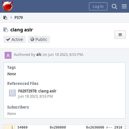
Home
Pag
Log In
Me
P579
clang aslr
Active
Public
Authored by
alc
on Jun 18 2023, 8:53 PM.
Tags
None
Referenced Files
F62972978: clang aslr
Jun 18 2023, 8:53 PM
Subscribers
None