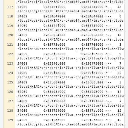
54069        0x854517000        0x854547000 r--   48   4
54069        0x854d47000        0x854d4f000 r--    8    
54069        0x85574f000        0x855754000 r--    5    
54069        0x856954000        0x85695e000 r--   10   1
54069        0x85775e000        0x857763000 r--    5    
54069        0x858f63000        0x858f6c000 r--    9    
54069        0x858f6c000        0x858f73000 r--    7    
54069        0x859f73000        0x859f87000 r--   20   2
54069        0x85bd87000        0x85bd8c000 r--    5    
54069        0x85d98c000        0x85d998000 r--   12   1
54069        0x85f198000        0x85f19f000 r--    7    
54069        0x85f79f000        0x85f7ab000 r--   12   1
54069        0x8615ab000        0x8615ba000 r--   15   1