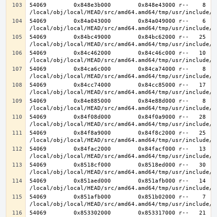
54069        0x848e3b000        0x848e43000 r--    8    
54069        0x84a043000        0x84a049000 r--    6    
54069        0x84bc49000        0x84bc62000 r--   25   2
54069        0x84c462000        0x84c46c000 r--   10   1
54069        0x84ca6c000        0x84ca74000 r--    8    
54069        0x84cc74000        0x84cc85000 r--   17   1
54069        0x84e885000        0x84e88d000 r--    8    
54069        0x84f08d000        0x84f0a9000 r--   28   2
54069        0x84f8a9000        0x84f8c2000 r--   25   2
54069        0x84fac2000        0x84facf000 r--   13   1
54069        0x8518cf000        0x8518ed000 r--   30   3
54069        0x851aed000        0x851afb000 r--   14   1
54069        0x851afb000        0x851b02000 r--    7    
54069        0x853302000        0x853317000 r--   21   2