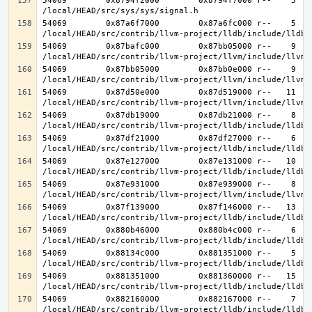
54069        0x8794f2000        0x8794f7000 r--    5    
54069        0x87a6f7000        0x87a6fc000 r--    5    
54069        0x87bafc000        0x87bb05000 r--    9    
54069        0x87bb05000        0x87bb0e000 r--    9    
54069        0x87d50e000        0x87d519000 r--   11   1
54069        0x87db19000        0x87db21000 r--    8    
54069        0x87df21000        0x87df27000 r--    6    
54069        0x87e127000        0x87e131000 r--   10   1
54069        0x87e931000        0x87e939000 r--    8    
54069        0x87f139000        0x87f146000 r--   13   1
54069        0x880b46000        0x880b4c000 r--    6    
54069        0x88134c000        0x881351000 r--    5    
54069        0x881351000        0x881360000 r--   15   1
54069        0x882160000        0x882167000 r--    7    