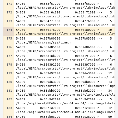
54069        0x883f67000        0x883f6c000 r--    5    
54069        0x883f6c000        0x883f71000 r--    5    
54069        0x884771000        0x884776000 r--    5    
54069        0x886176000        0x886180000 r--   10   1
54069        0x887b80000        0x887b85000 r--    5    
54069        0x887d85000        0x887d8b000 r--    6    
54069        0x88818b000        0x888191000 r--    6    
54069        0x889391000        0x889397000 r--    6    
54069        0x889d97000        0x889da3000 r--   12   1
54069        0x889da3000        0x889db0000 r--   13   1
54069        0x88abb0000        0x88abd2000 r--   34   3
54069        0x88b9d2000        0x88b9d7000 r--    5    
54069        0x88c1d7000        0x88c1e3000 r--   12   1
54069        0x88cbe3000        0x88cc28000 r--   69   6