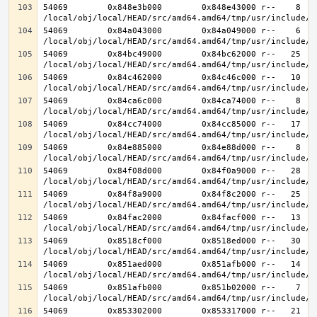
54069        0x848e3b000        0x848e43000 r--    8    
54069        0x84a043000        0x84a049000 r--    6    
54069        0x84bc49000        0x84bc62000 r--   25   2
54069        0x84c462000        0x84c46c000 r--   10   1
54069        0x84ca6c000        0x84ca74000 r--    8    
54069        0x84cc74000        0x84cc85000 r--   17   1
54069        0x84e885000        0x84e88d000 r--    8    
54069        0x84f08d000        0x84f0a9000 r--   28   2
54069        0x84f8a9000        0x84f8c2000 r--   25   2
54069        0x84fac2000        0x84facf000 r--   13   1
54069        0x8518cf000        0x8518ed000 r--   30   3
54069        0x851aed000        0x851afb000 r--   14   1
54069        0x851afb000        0x851b02000 r--    7    
54069        0x853302000        0x853317000 r--   21   2