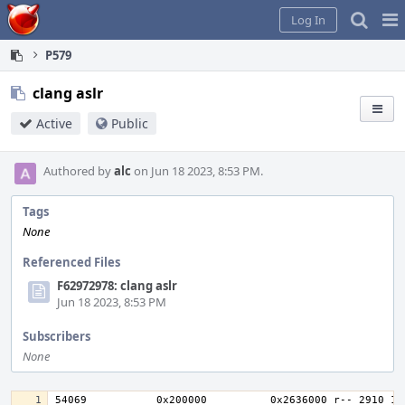
Home
Pag
Log In
Me
P579
clang aslr
Active
Public
Authored by
alc
on Jun 18 2023, 8:53 PM.
Tags
None
Referenced Files
F62972978: clang aslr
Jun 18 2023, 8:53 PM
Subscribers
None