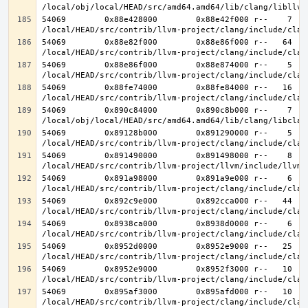
54069        0x88e428000        0x88e42f000 r--    7    
54069        0x88e82f000        0x88e86f000 r--   64   6
54069        0x88e86f000        0x88e874000 r--    5    
54069        0x88fe74000        0x88fe84000 r--   16   1
54069        0x890c84000        0x890c8b000 r--    7    
54069        0x89128b000        0x891290000 r--    5    
54069        0x891490000        0x891498000 r--    8    
54069        0x891a98000        0x891a9e000 r--    6    
54069        0x892c9e000        0x892cca000 r--   44   4
54069        0x8938ca000        0x8938d0000 r--    6    
54069        0x8952d0000        0x8952e9000 r--   25   2
54069        0x8952e9000        0x8952f3000 r--   10   1
54069        0x895af3000        0x895afd000 r--   10   1