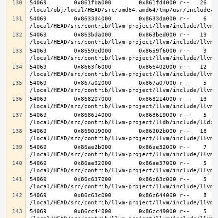
54069        0x861fba000        0x861fd4000 r--   26   2
54069        0x8633d4000        0x8633da000 r--    6    
54069        0x863bda000        0x863bed000 r--   19   1
54069        0x8659ed000        0x8659f6000 r--    9    
54069        0x8663f6000        0x866402000 r--   12   1
54069        0x867a02000        0x867a07000 r--    5    
54069        0x868207000        0x868214000 r--   13   1
54069        0x868614000        0x868619000 r--    5    
54069        0x869019000        0x86902b000 r--   18   1
54069        0x86ae2b000        0x86ae32000 r--    7    
54069        0x86ae32000        0x86ae37000 r--    5    
54069        0x86c637000        0x86c63c000 r--    5    
54069        0x86c63c000        0x86c644000 r--    8    
54069        0x86cc44000        0x86cc49000 r--    5    