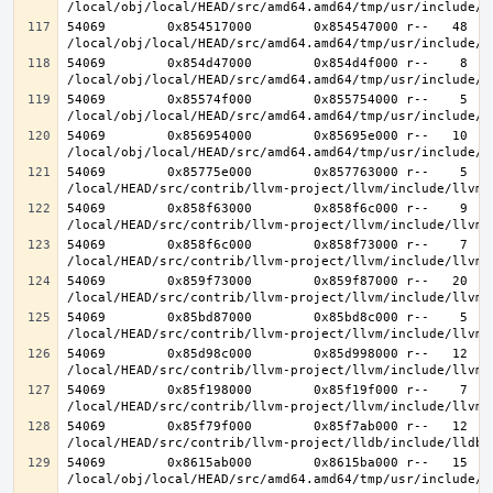
54069        0x854517000        0x854547000 r--   48   4
54069        0x854d47000        0x854d4f000 r--    8    
54069        0x85574f000        0x855754000 r--    5    
54069        0x856954000        0x85695e000 r--   10   1
54069        0x85775e000        0x857763000 r--    5    
54069        0x858f63000        0x858f6c000 r--    9    
54069        0x858f6c000        0x858f73000 r--    7    
54069        0x859f73000        0x859f87000 r--   20   2
54069        0x85bd87000        0x85bd8c000 r--    5    
54069        0x85d98c000        0x85d998000 r--   12   1
54069        0x85f198000        0x85f19f000 r--    7    
54069        0x85f79f000        0x85f7ab000 r--   12   1
54069        0x8615ab000        0x8615ba000 r--   15   1