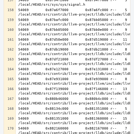
54069        0x8794f2000        0x8794f7000 r--    5    
54069        0x87a6f7000        0x87a6fc000 r--    5    
54069        0x87bafc000        0x87bb05000 r--    9    
54069        0x87bb05000        0x87bb0e000 r--    9    
54069        0x87d50e000        0x87d519000 r--   11   1
54069        0x87db19000        0x87db21000 r--    8    
54069        0x87df21000        0x87df27000 r--    6    
54069        0x87e127000        0x87e131000 r--   10   1
54069        0x87e931000        0x87e939000 r--    8    
54069        0x87f139000        0x87f146000 r--   13   1
54069        0x880b46000        0x880b4c000 r--    6    
54069        0x88134c000        0x881351000 r--    5    
54069        0x881351000        0x881360000 r--   15   1
54069        0x882160000        0x882167000 r--    7    