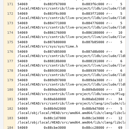
54069        0x883f67000        0x883f6c000 r--    5    
54069        0x883f6c000        0x883f71000 r--    5    
54069        0x884771000        0x884776000 r--    5    
54069        0x886176000        0x886180000 r--   10   1
54069        0x887b80000        0x887b85000 r--    5    
54069        0x887d85000        0x887d8b000 r--    6    
54069        0x88818b000        0x888191000 r--    6    
54069        0x889391000        0x889397000 r--    6    
54069        0x889d97000        0x889da3000 r--   12   1
54069        0x889da3000        0x889db0000 r--   13   1
54069        0x88abb0000        0x88abd2000 r--   34   3
54069        0x88b9d2000        0x88b9d7000 r--    5    
54069        0x88c1d7000        0x88c1e3000 r--   12   1
54069        0x88cbe3000        0x88cc28000 r--   69   6