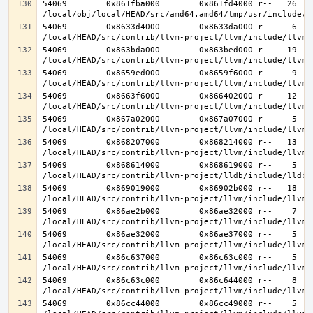
54069        0x861fba000        0x861fd4000 r--   26   2
54069        0x8633d4000        0x8633da000 r--    6    
54069        0x863bda000        0x863bed000 r--   19   1
54069        0x8659ed000        0x8659f6000 r--    9    
54069        0x8663f6000        0x866402000 r--   12   1
54069        0x867a02000        0x867a07000 r--    5    
54069        0x868207000        0x868214000 r--   13   1
54069        0x868614000        0x868619000 r--    5    
54069        0x869019000        0x86902b000 r--   18   1
54069        0x86ae2b000        0x86ae32000 r--    7    
54069        0x86ae32000        0x86ae37000 r--    5    
54069        0x86c637000        0x86c63c000 r--    5    
54069        0x86c63c000        0x86c644000 r--    8    
54069        0x86cc44000        0x86cc49000 r--    5    