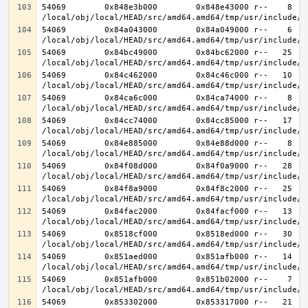
54069        0x848e3b000        0x848e43000 r--    8    
54069        0x84a043000        0x84a049000 r--    6    
54069        0x84bc49000        0x84bc62000 r--   25   2
54069        0x84c462000        0x84c46c000 r--   10   1
54069        0x84ca6c000        0x84ca74000 r--    8    
54069        0x84cc74000        0x84cc85000 r--   17   1
54069        0x84e885000        0x84e88d000 r--    8    
54069        0x84f08d000        0x84f0a9000 r--   28   2
54069        0x84f8a9000        0x84f8c2000 r--   25   2
54069        0x84fac2000        0x84facf000 r--   13   1
54069        0x8518cf000        0x8518ed000 r--   30   3
54069        0x851aed000        0x851afb000 r--   14   1
54069        0x851afb000        0x851b02000 r--    7    
54069        0x853302000        0x853317000 r--   21   2