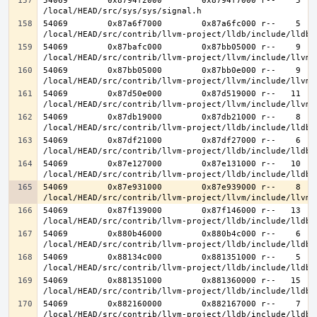
54069        0x8794f2000        0x8794f7000 r--    5    
54069        0x87a6f7000        0x87a6fc000 r--    5    
54069        0x87bafc000        0x87bb05000 r--    9    
54069        0x87bb05000        0x87bb0e000 r--    9    
54069        0x87d50e000        0x87d519000 r--   11   1
54069        0x87db19000        0x87db21000 r--    8    
54069        0x87df21000        0x87df27000 r--    6    
54069        0x87e127000        0x87e131000 r--   10   1
54069        0x87e931000        0x87e939000 r--    8    
54069        0x87f139000        0x87f146000 r--   13   1
54069        0x880b46000        0x880b4c000 r--    6    
54069        0x88134c000        0x881351000 r--    5    
54069        0x881351000        0x881360000 r--   15   1
54069        0x882160000        0x882167000 r--    7    