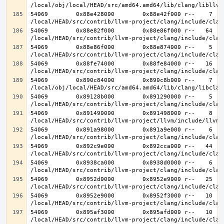
54069        0x88e428000        0x88e42f000 r--    7    
54069        0x88e82f000        0x88e86f000 r--   64   6
54069        0x88e86f000        0x88e874000 r--    5    
54069        0x88fe74000        0x88fe84000 r--   16   1
54069        0x890c84000        0x890c8b000 r--    7    
54069        0x89128b000        0x891290000 r--    5    
54069        0x891490000        0x891498000 r--    8    
54069        0x891a98000        0x891a9e000 r--    6    
54069        0x892c9e000        0x892cca000 r--   44   4
54069        0x8938ca000        0x8938d0000 r--    6    
54069        0x8952d0000        0x8952e9000 r--   25   2
54069        0x8952e9000        0x8952f3000 r--   10   1
54069        0x895af3000        0x895afd000 r--   10   1