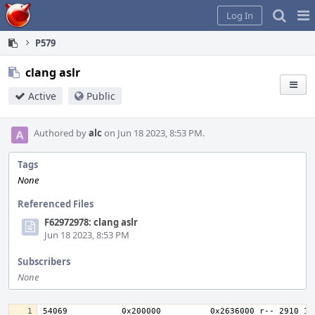
Home
Pag
Log In
Me
P579
clang aslr
Active
Public
Authored by
alc
on Jun 18 2023, 8:53 PM.
Tags
None
Referenced Files
F62972978: clang aslr
Jun 18 2023, 8:53 PM
Subscribers
None