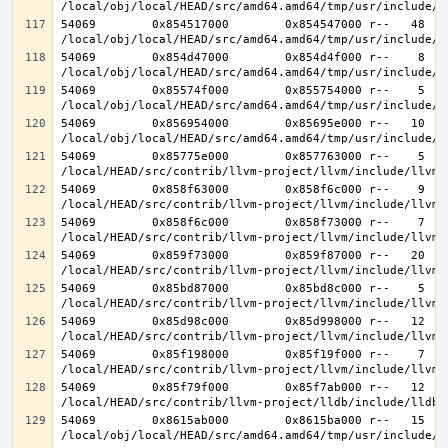
54069        0x854517000        0x854547000 r--   48   4
54069        0x854d47000        0x854d4f000 r--    8    
54069        0x85574f000        0x855754000 r--    5    
54069        0x856954000        0x85695e000 r--   10   1
54069        0x85775e000        0x857763000 r--    5    
54069        0x858f63000        0x858f6c000 r--    9    
54069        0x858f6c000        0x858f73000 r--    7    
54069        0x859f73000        0x859f87000 r--   20   2
54069        0x85bd87000        0x85bd8c000 r--    5    
54069        0x85d98c000        0x85d998000 r--   12   1
54069        0x85f198000        0x85f19f000 r--    7    
54069        0x85f79f000        0x85f7ab000 r--   12   1
54069        0x8615ab000        0x8615ba000 r--   15   1