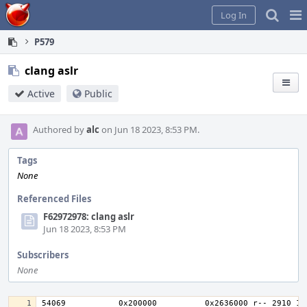
Home
Pag
Log In
Me
P579
clang aslr
Active
Public
Authored by
alc
on Jun 18 2023, 8:53 PM.
Tags
None
Referenced Files
F62972978: clang aslr
Jun 18 2023, 8:53 PM
Subscribers
None