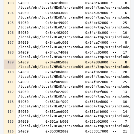
54069        0x848e3b000        0x848e43000 r--    8    
54069        0x84a043000        0x84a049000 r--    6    
54069        0x84bc49000        0x84bc62000 r--   25   2
54069        0x84c462000        0x84c46c000 r--   10   1
54069        0x84ca6c000        0x84ca74000 r--    8    
54069        0x84cc74000        0x84cc85000 r--   17   1
54069        0x84e885000        0x84e88d000 r--    8    
54069        0x84f08d000        0x84f0a9000 r--   28   2
54069        0x84f8a9000        0x84f8c2000 r--   25   2
54069        0x84fac2000        0x84facf000 r--   13   1
54069        0x8518cf000        0x8518ed000 r--   30   3
54069        0x851aed000        0x851afb000 r--   14   1
54069        0x851afb000        0x851b02000 r--    7    
54069        0x853302000        0x853317000 r--   21   2