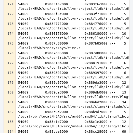
54069        0x883f67000        0x883f6c000 r--    5    
54069        0x883f6c000        0x883f71000 r--    5    
54069        0x884771000        0x884776000 r--    5    
54069        0x886176000        0x886180000 r--   10   1
54069        0x887b80000        0x887b85000 r--    5    
54069        0x887d85000        0x887d8b000 r--    6    
54069        0x88818b000        0x888191000 r--    6    
54069        0x889391000        0x889397000 r--    6    
54069        0x889d97000        0x889da3000 r--   12   1
54069        0x889da3000        0x889db0000 r--   13   1
54069        0x88abb0000        0x88abd2000 r--   34   3
54069        0x88b9d2000        0x88b9d7000 r--    5    
54069        0x88c1d7000        0x88c1e3000 r--   12   1
54069        0x88cbe3000        0x88cc28000 r--   69   6