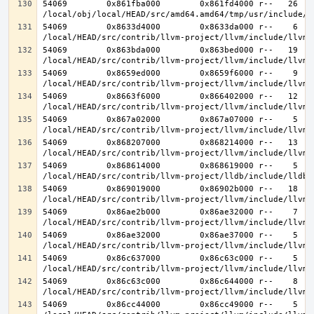
54069        0x861fba000        0x861fd4000 r--   26   2
54069        0x8633d4000        0x8633da000 r--    6    
54069        0x863bda000        0x863bed000 r--   19   1
54069        0x8659ed000        0x8659f6000 r--    9    
54069        0x8663f6000        0x866402000 r--   12   1
54069        0x867a02000        0x867a07000 r--    5    
54069        0x868207000        0x868214000 r--   13   1
54069        0x868614000        0x868619000 r--    5    
54069        0x869019000        0x86902b000 r--   18   1
54069        0x86ae2b000        0x86ae32000 r--    7    
54069        0x86ae32000        0x86ae37000 r--    5    
54069        0x86c637000        0x86c63c000 r--    5    
54069        0x86c63c000        0x86c644000 r--    8    
54069        0x86cc44000        0x86cc49000 r--    5    