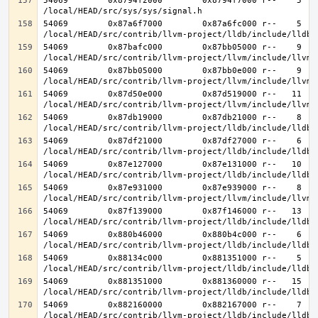
54069        0x8794f2000        0x8794f7000 r--    5    
54069        0x87a6f7000        0x87a6fc000 r--    5    
54069        0x87bafc000        0x87bb05000 r--    9    
54069        0x87bb05000        0x87bb0e000 r--    9    
54069        0x87d50e000        0x87d519000 r--   11   1
54069        0x87db19000        0x87db21000 r--    8    
54069        0x87df21000        0x87df27000 r--    6    
54069        0x87e127000        0x87e131000 r--   10   1
54069        0x87e931000        0x87e939000 r--    8    
54069        0x87f139000        0x87f146000 r--   13   1
54069        0x880b46000        0x880b4c000 r--    6    
54069        0x88134c000        0x881351000 r--    5    
54069        0x881351000        0x881360000 r--   15   1
54069        0x882160000        0x882167000 r--    7    