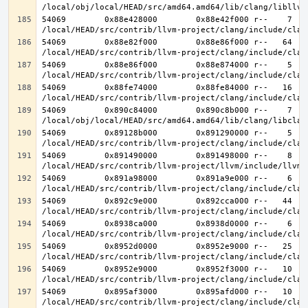
54069        0x88e428000        0x88e42f000 r--    7    
54069        0x88e82f000        0x88e86f000 r--   64   6
54069        0x88e86f000        0x88e874000 r--    5    
54069        0x88fe74000        0x88fe84000 r--   16   1
54069        0x890c84000        0x890c8b000 r--    7    
54069        0x89128b000        0x891290000 r--    5    
54069        0x891490000        0x891498000 r--    8    
54069        0x891a98000        0x891a9e000 r--    6    
54069        0x892c9e000        0x892cca000 r--   44   4
54069        0x8938ca000        0x8938d0000 r--    6    
54069        0x8952d0000        0x8952e9000 r--   25   2
54069        0x8952e9000        0x8952f3000 r--   10   1
54069        0x895af3000        0x895afd000 r--   10   1