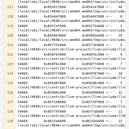
54069        0x854517000        0x854547000 r--   48   4
54069        0x854d47000        0x854d4f000 r--    8    
54069        0x85574f000        0x855754000 r--    5    
54069        0x856954000        0x85695e000 r--   10   1
54069        0x85775e000        0x857763000 r--    5    
54069        0x858f63000        0x858f6c000 r--    9    
54069        0x858f6c000        0x858f73000 r--    7    
54069        0x859f73000        0x859f87000 r--   20   2
54069        0x85bd87000        0x85bd8c000 r--    5    
54069        0x85d98c000        0x85d998000 r--   12   1
54069        0x85f198000        0x85f19f000 r--    7    
54069        0x85f79f000        0x85f7ab000 r--   12   1
54069        0x8615ab000        0x8615ba000 r--   15   1