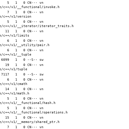
   5   1   0 CN--- vn 
   7   1   0 CN--- vn 
   5   1   0 CN--- vn 
  11   1   0 CN--- vn 
   6   1   0 CN--- vn 
   6   1   0 CN--- vn 
  19   1   0 CN--- vn 
   6   1   0 CN--- vn 
  14   1   0 CN--- vn 
   5   1   0 CN--- vn 
   5   1   0 CN--- vn 
  15   1   0 CN--- vn 
   7   1   0 CN--- vn 