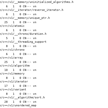
   6   1   0 CN--- vn 
   6   1   0 CN--- vn 
  25   1   0 CN--- vn 
   6   1   0 CN--- vn 
   5   1   0 CN--- vn 
   8   1   0 CN--- vn 
   6   1   0 CN--- vn 
  25   1   0 CN--- vn 
  10   1   0 CN--- vn 
   8   1   0 CN--- vn 
  17   1   0 CN--- vn 
   8   1   0 CN--- vn 
  28   1   0 CN--- vn 