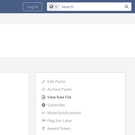
Sea
Log In
Configure Global Search
Edit Paste
Archive Paste
View Raw File
Subscribe
Mute Notifications
Flag For Later
Award Token