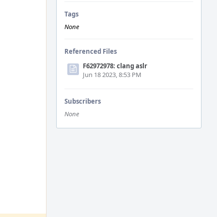
Tags
None
Referenced Files
F62972978: clang aslr
Jun 18 2023, 8:53 PM
Subscribers
None