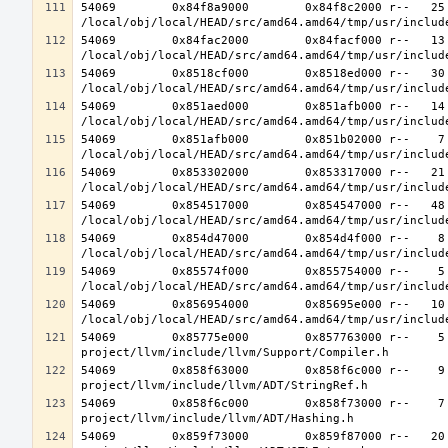
54069        0x84f8a9000        0x84f8c2000 r--   25 
54069        0x84fac2000        0x84facf000 r--   13 
54069        0x8518cf000        0x8518ed000 r--   30 
54069        0x851aed000        0x851afb000 r--   14 
54069        0x851afb000        0x851b02000 r--    7 
54069        0x853302000        0x853317000 r--   21 
54069        0x854517000        0x854547000 r--   48 
54069        0x854d47000        0x854d4f000 r--    8 
54069        0x85574f000        0x855754000 r--    5 
54069        0x856954000        0x85695e000 r--   10 
54069        0x85775e000        0x857763000 r--    5
54069        0x858f63000        0x858f6c000 r--    9
54069        0x858f6c000        0x858f73000 r--    7
54069        0x859f73000        0x859f87000 r--   20