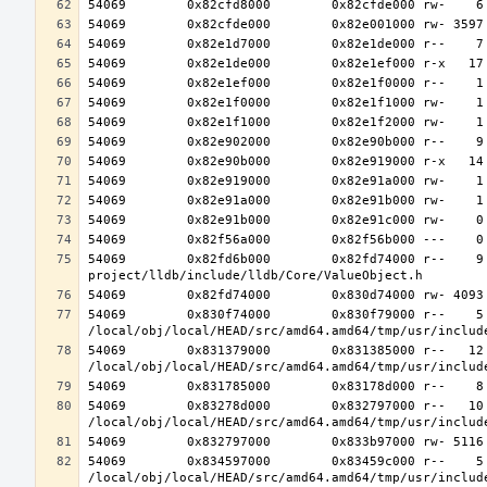
54069        0x82fd6b000        0x82fd74000 r--    9
54069        0x830f74000        0x830f79000 r--    5 
54069        0x831379000        0x831385000 r--   12 
54069        0x83278d000        0x832797000 r--   10 
54069        0x834597000        0x83459c000 r--    5 