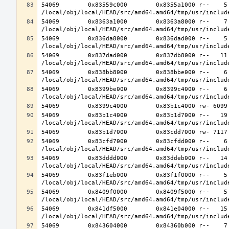
54069        0x83559c000        0x8355a1000 r--    5 
54069        0x8363a1000        0x8363a8000 r--    7 
54069        0x836da8000        0x836dad000 r--    5 
54069        0x837dad000        0x837db8000 r--   11 
54069        0x838bb8000        0x838bbe000 r--    6 
54069        0x8399be000        0x8399c4000 r--    6 
54069        0x83b1c4000        0x83b1d7000 r--   19 
54069        0x83cfd7000        0x83cfdd000 r--    6 
54069        0x83dddd000        0x83ddeb000 r--   14 
54069        0x83f1eb000        0x83f1f0000 r--    5 
54069        0x8409f0000        0x8409f5000 r--    5 
54069        0x841df5000        0x841e04000 r--   15 
54069        0x843604000        0x84360b000 r--    7 