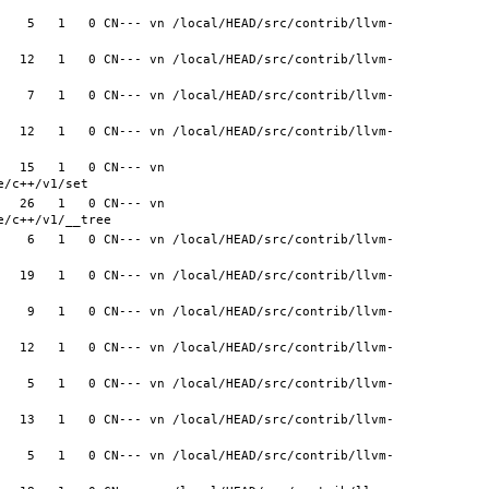
    5   1   0 CN--- vn /local/HEAD/src/contrib/llvm-
   12   1   0 CN--- vn /local/HEAD/src/contrib/llvm-
    7   1   0 CN--- vn /local/HEAD/src/contrib/llvm-
   12   1   0 CN--- vn /local/HEAD/src/contrib/llvm-
  15   1   0 CN--- vn 
  26   1   0 CN--- vn 
    6   1   0 CN--- vn /local/HEAD/src/contrib/llvm-
   19   1   0 CN--- vn /local/HEAD/src/contrib/llvm-
    9   1   0 CN--- vn /local/HEAD/src/contrib/llvm-
   12   1   0 CN--- vn /local/HEAD/src/contrib/llvm-
    5   1   0 CN--- vn /local/HEAD/src/contrib/llvm-
   13   1   0 CN--- vn /local/HEAD/src/contrib/llvm-
    5   1   0 CN--- vn /local/HEAD/src/contrib/llvm-