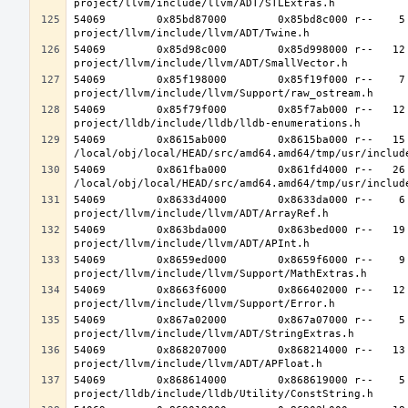
54069        0x85bd87000        0x85bd8c000 r--    5
54069        0x85d98c000        0x85d998000 r--   12
54069        0x85f198000        0x85f19f000 r--    7
54069        0x85f79f000        0x85f7ab000 r--   12
54069        0x8615ab000        0x8615ba000 r--   15 
54069        0x861fba000        0x861fd4000 r--   26 
54069        0x8633d4000        0x8633da000 r--    6
54069        0x863bda000        0x863bed000 r--   19
54069        0x8659ed000        0x8659f6000 r--    9
54069        0x8663f6000        0x866402000 r--   12
54069        0x867a02000        0x867a07000 r--    5
54069        0x868207000        0x868214000 r--   13
54069        0x868614000        0x868619000 r--    5