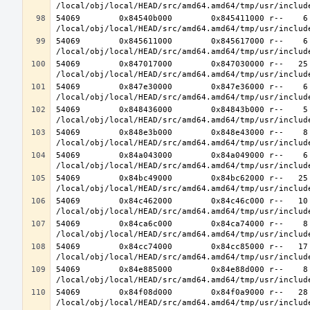
54069        0x84540b000        0x845411000 r--    6 
54069        0x845611000        0x845617000 r--    6 
54069        0x847017000        0x847030000 r--   25 
54069        0x847e30000        0x847e36000 r--    6 
54069        0x848436000        0x84843b000 r--    5 
54069        0x848e3b000        0x848e43000 r--    8 
54069        0x84a043000        0x84a049000 r--    6 
54069        0x84bc49000        0x84bc62000 r--   25 
54069        0x84c462000        0x84c46c000 r--   10 
54069        0x84ca6c000        0x84ca74000 r--    8 
54069        0x84cc74000        0x84cc85000 r--   17 
54069        0x84e885000        0x84e88d000 r--    8 
54069        0x84f08d000        0x84f0a9000 r--   28 