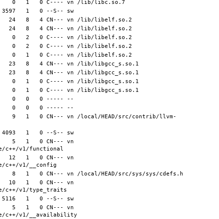
    9   1   0 CN--- vn /local/HEAD/src/contrib/llvm-
   5   1   0 CN--- vn 
  12   1   0 CN--- vn 
  10   1   0 CN--- vn 
   5   1   0 CN--- vn 