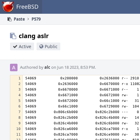
Home
FreeBSD
Paste
P579
clang aslr
Active
Public
Authored by
alc
on Jun 18 2023, 8:53 PM.