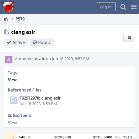
Home
Pag
Log In
Me
P579
clang aslr
Active
Public
Authored by
alc
on Jun 18 2023, 8:53 PM.
Tags
None
Referenced Files
F62972978: clang aslr
Jun 18 2023, 8:53 PM
Subscribers
None