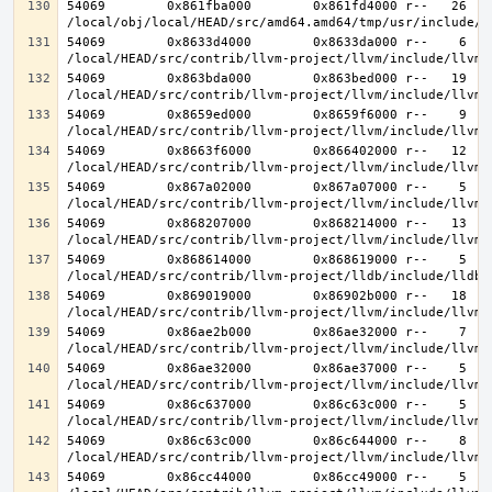
54069        0x861fba000        0x861fd4000 r--   26   2
54069        0x8633d4000        0x8633da000 r--    6    
54069        0x863bda000        0x863bed000 r--   19   1
54069        0x8659ed000        0x8659f6000 r--    9    
54069        0x8663f6000        0x866402000 r--   12   1
54069        0x867a02000        0x867a07000 r--    5    
54069        0x868207000        0x868214000 r--   13   1
54069        0x868614000        0x868619000 r--    5    
54069        0x869019000        0x86902b000 r--   18   1
54069        0x86ae2b000        0x86ae32000 r--    7    
54069        0x86ae32000        0x86ae37000 r--    5    
54069        0x86c637000        0x86c63c000 r--    5    
54069        0x86c63c000        0x86c644000 r--    8    
54069        0x86cc44000        0x86cc49000 r--    5    