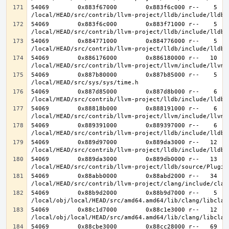
54069        0x883f67000        0x883f6c000 r--    5    
54069        0x883f6c000        0x883f71000 r--    5    
54069        0x884771000        0x884776000 r--    5    
54069        0x886176000        0x886180000 r--   10   1
54069        0x887b80000        0x887b85000 r--    5    
54069        0x887d85000        0x887d8b000 r--    6    
54069        0x88818b000        0x888191000 r--    6    
54069        0x889391000        0x889397000 r--    6    
54069        0x889d97000        0x889da3000 r--   12   1
54069        0x889da3000        0x889db0000 r--   13   1
54069        0x88abb0000        0x88abd2000 r--   34   3
54069        0x88b9d2000        0x88b9d7000 r--    5    
54069        0x88c1d7000        0x88c1e3000 r--   12   1
54069        0x88cbe3000        0x88cc28000 r--   69   6