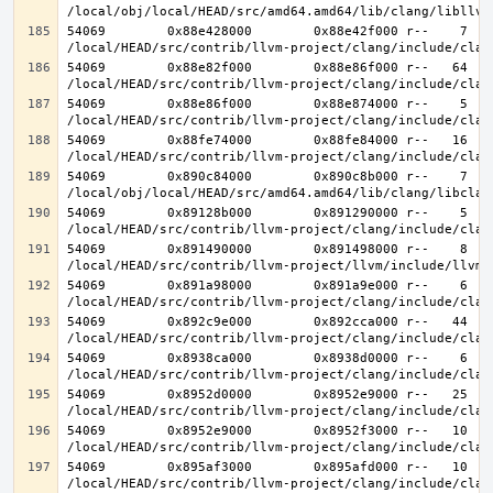
54069        0x88e428000        0x88e42f000 r--    7    
54069        0x88e82f000        0x88e86f000 r--   64   6
54069        0x88e86f000        0x88e874000 r--    5    
54069        0x88fe74000        0x88fe84000 r--   16   1
54069        0x890c84000        0x890c8b000 r--    7    
54069        0x89128b000        0x891290000 r--    5    
54069        0x891490000        0x891498000 r--    8    
54069        0x891a98000        0x891a9e000 r--    6    
54069        0x892c9e000        0x892cca000 r--   44   4
54069        0x8938ca000        0x8938d0000 r--    6    
54069        0x8952d0000        0x8952e9000 r--   25   2
54069        0x8952e9000        0x8952f3000 r--   10   1
54069        0x895af3000        0x895afd000 r--   10   1