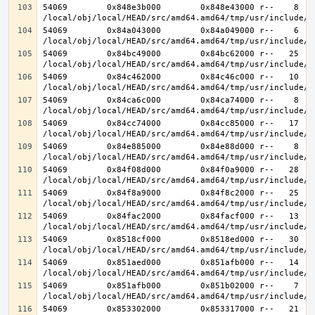
54069        0x848e3b000        0x848e43000 r--    8    
54069        0x84a043000        0x84a049000 r--    6    
54069        0x84bc49000        0x84bc62000 r--   25   2
54069        0x84c462000        0x84c46c000 r--   10   1
54069        0x84ca6c000        0x84ca74000 r--    8    
54069        0x84cc74000        0x84cc85000 r--   17   1
54069        0x84e885000        0x84e88d000 r--    8    
54069        0x84f08d000        0x84f0a9000 r--   28   2
54069        0x84f8a9000        0x84f8c2000 r--   25   2
54069        0x84fac2000        0x84facf000 r--   13   1
54069        0x8518cf000        0x8518ed000 r--   30   3
54069        0x851aed000        0x851afb000 r--   14   1
54069        0x851afb000        0x851b02000 r--    7    
54069        0x853302000        0x853317000 r--   21   2