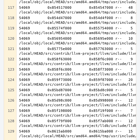
54069        0x854517000        0x854547000 r--   48   4
54069        0x854d47000        0x854d4f000 r--    8    
54069        0x85574f000        0x855754000 r--    5    
54069        0x856954000        0x85695e000 r--   10   1
54069        0x85775e000        0x857763000 r--    5    
54069        0x858f63000        0x858f6c000 r--    9    
54069        0x858f6c000        0x858f73000 r--    7    
54069        0x859f73000        0x859f87000 r--   20   2
54069        0x85bd87000        0x85bd8c000 r--    5    
54069        0x85d98c000        0x85d998000 r--   12   1
54069        0x85f198000        0x85f19f000 r--    7    
54069        0x85f79f000        0x85f7ab000 r--   12   1
54069        0x8615ab000        0x8615ba000 r--   15   1