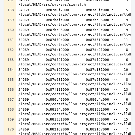
54069        0x8794f2000        0x8794f7000 r--    5    
54069        0x87a6f7000        0x87a6fc000 r--    5    
54069        0x87bafc000        0x87bb05000 r--    9    
54069        0x87bb05000        0x87bb0e000 r--    9    
54069        0x87d50e000        0x87d519000 r--   11   1
54069        0x87db19000        0x87db21000 r--    8    
54069        0x87df21000        0x87df27000 r--    6    
54069        0x87e127000        0x87e131000 r--   10   1
54069        0x87e931000        0x87e939000 r--    8    
54069        0x87f139000        0x87f146000 r--   13   1
54069        0x880b46000        0x880b4c000 r--    6    
54069        0x88134c000        0x881351000 r--    5    
54069        0x881351000        0x881360000 r--   15   1
54069        0x882160000        0x882167000 r--    7    