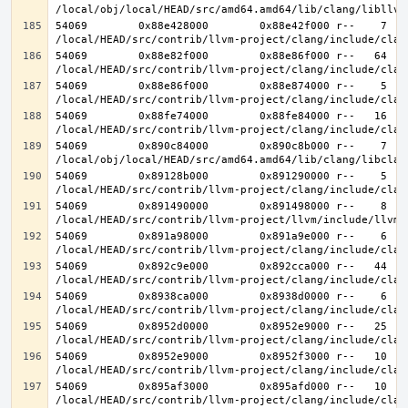
54069        0x88e428000        0x88e42f000 r--    7    
54069        0x88e82f000        0x88e86f000 r--   64   6
54069        0x88e86f000        0x88e874000 r--    5    
54069        0x88fe74000        0x88fe84000 r--   16   1
54069        0x890c84000        0x890c8b000 r--    7    
54069        0x89128b000        0x891290000 r--    5    
54069        0x891490000        0x891498000 r--    8    
54069        0x891a98000        0x891a9e000 r--    6    
54069        0x892c9e000        0x892cca000 r--   44   4
54069        0x8938ca000        0x8938d0000 r--    6    
54069        0x8952d0000        0x8952e9000 r--   25   2
54069        0x8952e9000        0x8952f3000 r--   10   1
54069        0x895af3000        0x895afd000 r--   10   1