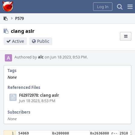
Home
Pag
Log In
Me
P579
clang aslr
Active
Public
Authored by
alc
on Jun 18 2023, 8:53 PM.
Tags
None
Referenced Files
F62972978: clang aslr
Jun 18 2023, 8:53 PM
Subscribers
None