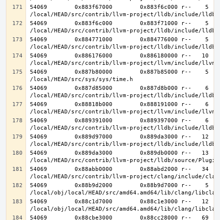
54069        0x883f67000        0x883f6c000 r--    5    
54069        0x883f6c000        0x883f71000 r--    5    
54069        0x884771000        0x884776000 r--    5    
54069        0x886176000        0x886180000 r--   10   1
54069        0x887b80000        0x887b85000 r--    5    
54069        0x887d85000        0x887d8b000 r--    6    
54069        0x88818b000        0x888191000 r--    6    
54069        0x889391000        0x889397000 r--    6    
54069        0x889d97000        0x889da3000 r--   12   1
54069        0x889da3000        0x889db0000 r--   13   1
54069        0x88abb0000        0x88abd2000 r--   34   3
54069        0x88b9d2000        0x88b9d7000 r--    5    
54069        0x88c1d7000        0x88c1e3000 r--   12   1
54069        0x88cbe3000        0x88cc28000 r--   69   6