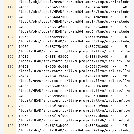
54069        0x854517000        0x854547000 r--   48   4
54069        0x854d47000        0x854d4f000 r--    8    
54069        0x85574f000        0x855754000 r--    5    
54069        0x856954000        0x85695e000 r--   10   1
54069        0x85775e000        0x857763000 r--    5    
54069        0x858f63000        0x858f6c000 r--    9    
54069        0x858f6c000        0x858f73000 r--    7    
54069        0x859f73000        0x859f87000 r--   20   2
54069        0x85bd87000        0x85bd8c000 r--    5    
54069        0x85d98c000        0x85d998000 r--   12   1
54069        0x85f198000        0x85f19f000 r--    7    
54069        0x85f79f000        0x85f7ab000 r--   12   1
54069        0x8615ab000        0x8615ba000 r--   15   1