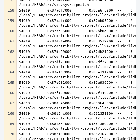
54069        0x8794f2000        0x8794f7000 r--    5    
54069        0x87a6f7000        0x87a6fc000 r--    5    
54069        0x87bafc000        0x87bb05000 r--    9    
54069        0x87bb05000        0x87bb0e000 r--    9    
54069        0x87d50e000        0x87d519000 r--   11   1
54069        0x87db19000        0x87db21000 r--    8    
54069        0x87df21000        0x87df27000 r--    6    
54069        0x87e127000        0x87e131000 r--   10   1
54069        0x87e931000        0x87e939000 r--    8    
54069        0x87f139000        0x87f146000 r--   13   1
54069        0x880b46000        0x880b4c000 r--    6    
54069        0x88134c000        0x881351000 r--    5    
54069        0x881351000        0x881360000 r--   15   1
54069        0x882160000        0x882167000 r--    7    