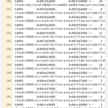
54069        0x861fba000        0x861fd4000 r--   26   2
54069        0x8633d4000        0x8633da000 r--    6    
54069        0x863bda000        0x863bed000 r--   19   1
54069        0x8659ed000        0x8659f6000 r--    9    
54069        0x8663f6000        0x866402000 r--   12   1
54069        0x867a02000        0x867a07000 r--    5    
54069        0x868207000        0x868214000 r--   13   1
54069        0x868614000        0x868619000 r--    5    
54069        0x869019000        0x86902b000 r--   18   1
54069        0x86ae2b000        0x86ae32000 r--    7    
54069        0x86ae32000        0x86ae37000 r--    5    
54069        0x86c637000        0x86c63c000 r--    5    
54069        0x86c63c000        0x86c644000 r--    8    
54069        0x86cc44000        0x86cc49000 r--    5    