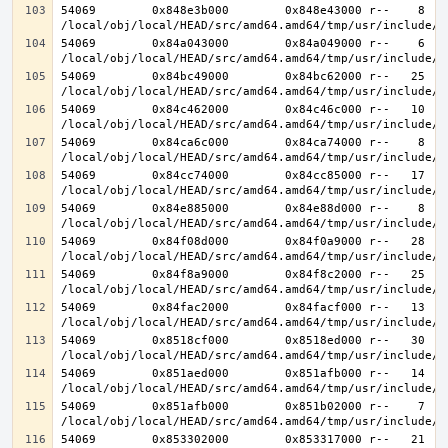
54069        0x848e3b000        0x848e43000 r--    8    
54069        0x84a043000        0x84a049000 r--    6    
54069        0x84bc49000        0x84bc62000 r--   25   2
54069        0x84c462000        0x84c46c000 r--   10   1
54069        0x84ca6c000        0x84ca74000 r--    8    
54069        0x84cc74000        0x84cc85000 r--   17   1
54069        0x84e885000        0x84e88d000 r--    8    
54069        0x84f08d000        0x84f0a9000 r--   28   2
54069        0x84f8a9000        0x84f8c2000 r--   25   2
54069        0x84fac2000        0x84facf000 r--   13   1
54069        0x8518cf000        0x8518ed000 r--   30   3
54069        0x851aed000        0x851afb000 r--   14   1
54069        0x851afb000        0x851b02000 r--    7    
54069        0x853302000        0x853317000 r--   21   2