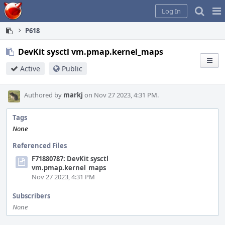
Home
Pag
Log In
Me
P618
DevKit sysctl vm.pmap.kernel_maps
Active
Public
Authored by
markj
on Nov 27 2023, 4:31 PM.
Tags
None
Referenced Files
F71880787: DevKit sysctl
vm.pmap.kernel_maps
Nov 27 2023, 4:31 PM
Subscribers
None