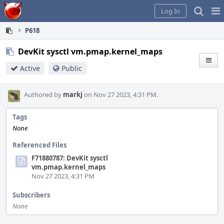
Home
Pag
Log In
Me
P618
DevKit sysctl vm.pmap.kernel_maps
Active
Public
Authored by
markj
on Nov 27 2023, 4:31 PM.
Tags
None
Referenced Files
F71880787: DevKit sysctl
vm.pmap.kernel_maps
Nov 27 2023, 4:31 PM
Subscribers
None