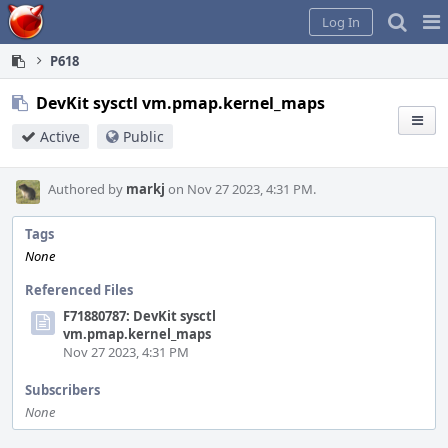
Home
Pag
Log In
Me
P618
DevKit sysctl vm.pmap.kernel_maps
Active
Public
Authored by
markj
on Nov 27 2023, 4:31 PM.
Tags
None
Referenced Files
F71880787: DevKit sysctl
vm.pmap.kernel_maps
Nov 27 2023, 4:31 PM
Subscribers
None